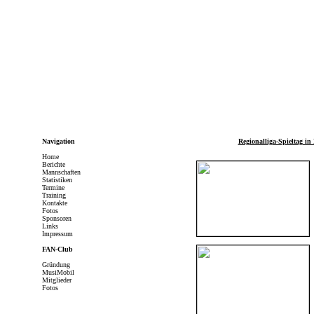
Navigation
Regionalliga-Spieltag in
Home
Berichte
Mannschaften
Statistiken
Termine
Training
Kontakte
Fotos
Sponsoren
Links
Impressum
FAN-Club
Gründung
MusiMobil
Mitglieder
Fotos